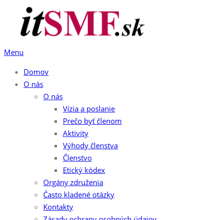
Preskočiť
na
obsah
Menu
Domov
O nás
O nás
Vízia a poslanie
Prečo byť členom
Aktivity
Výhody členstva
Členstvo
Etický kódex
Orgány združenia
Často kladené otázky
Kontakty
Zásady ochrany osobných údajov