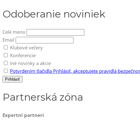
Odoberanie noviniek
Celé meno
Email
Klubové večery
Konferencie
Iné novinky a akcie
Potvrdením tlačidla Prihlásiť, akceptujete pravidlá bezpečno
Partnerská zóna
Expertní partneri