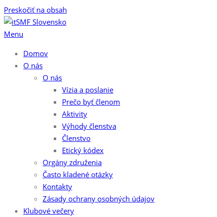
Preskočiť na obsah
Menu
Domov
O nás
O nás
Vízia a poslanie
Prečo byť členom
Aktivity
Výhody členstva
Členstvo
Etický kódex
Orgány združenia
Často kladené otázky
Kontakty
Zásady ochrany osobných údajov
Klubové večery