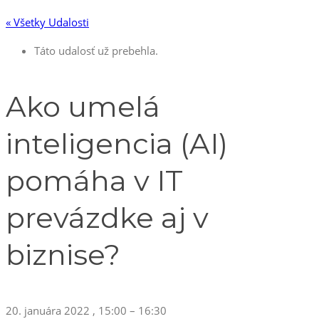
« Všetky Udalosti
Táto udalosť už prebehla.
Ako umelá
inteligencia (AI)
pomáha v IT
prevázdke aj v
biznise?
20. januára 2022
,
15:00
–
16:30