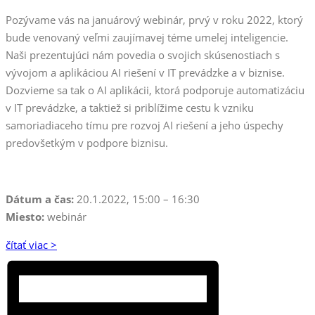
Pozývame vás na januárový webinár, prvý v roku 2022, ktorý
bude venovaný veľmi zaujímavej téme umelej inteligencie.
Naši prezentujúci nám povedia o svojich skúsenostiach s
vývojom a aplikáciou AI riešení v IT prevádzke a v biznise.
Dozvieme sa tak o AI aplikácii, ktorá podporuje automatizáciu
v IT prevádzke, a taktiež si priblížime cestu k vzniku
samoriadiaceho tímu pre rozvoj AI riešení a jeho úspechy
predovšetkým v podpore biznisu.
Dátum a čas:
20.1.2022, 15:00 – 16:30
Miesto:
webinár
čítať viac >