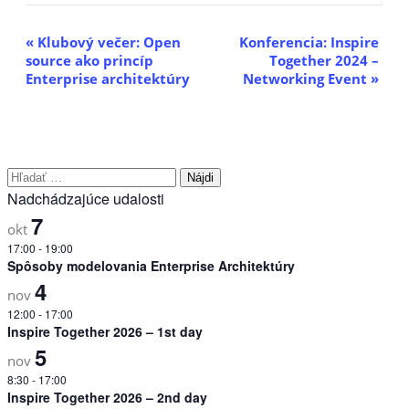
Udalosť
«
Klubový večer: Open
Konferencia: Inspire
source ako princíp
Together 2024 –
Navigácia
Enterprise architektúry
Networking Event
»
Hľadať:
Nadchádzajúce udalosti
7
okt
17:00
-
19:00
Spôsoby modelovania Enterprise Architektúry
4
nov
12:00
-
17:00
Inspire Together 2026 – 1st day
5
nov
8:30
-
17:00
Inspire Together 2026 – 2nd day