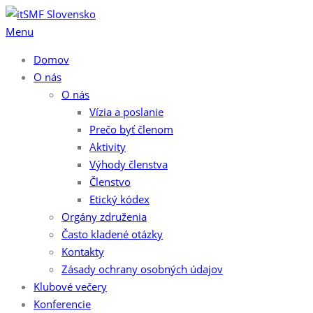
Preskočiť
na
Menu
obsah
Domov
O nás
O nás
Vízia a poslanie
Prečo byť členom
Aktivity
Výhody členstva
Členstvo
Etický kódex
Orgány združenia
Často kladené otázky
Kontakty
Zásady ochrany osobných údajov
Klubové večery
Konferencie