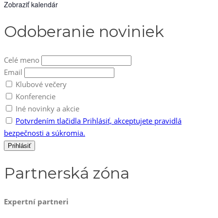
Zobraziť kalendár
Odoberanie noviniek
Celé meno
Email
Klubové večery
Konferencie
Iné novinky a akcie
Potvrdením tlačidla Prihlásiť, akceptujete pravidlá
bezpečnosti a súkromia.
Partnerská zóna
Expertní partneri