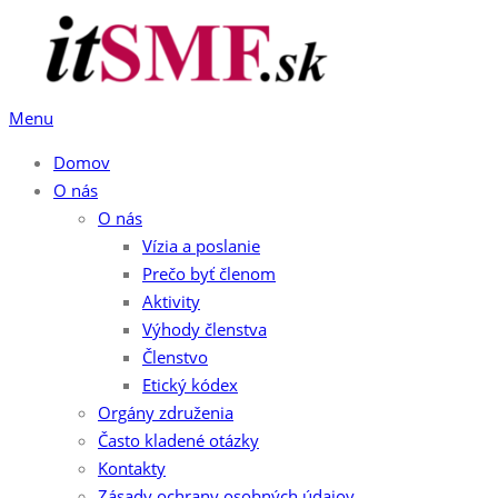
Preskočiť
na
obsah
Menu
Domov
O nás
O nás
Vízia a poslanie
Prečo byť členom
Aktivity
Výhody členstva
Členstvo
Etický kódex
Orgány združenia
Často kladené otázky
Kontakty
Zásady ochrany osobných údajov