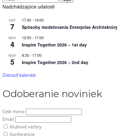
Nadchádzajúce udalosti
17:00
-
19:00
OKT
7
Spôsoby modelovania Enterprise Architektúry
12:00
-
17:00
NOV
4
Inspire Together 2026 – 1st day
8:30
-
17:00
NOV
5
Inspire Together 2026 – 2nd day
Zobraziť kalendár
Odoberanie noviniek
Celé meno
Email
Klubové večery
Konferencie