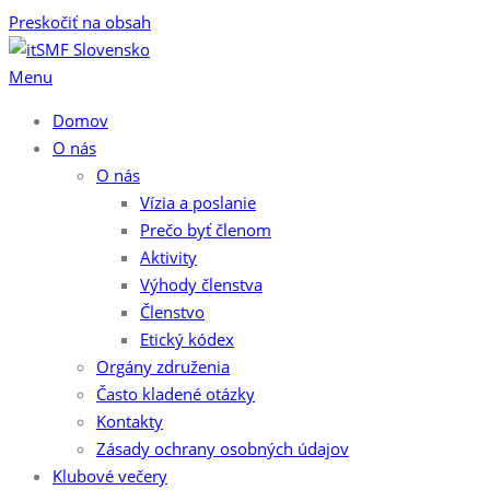
Preskočiť na obsah
Menu
Domov
O nás
O nás
Vízia a poslanie
Prečo byť členom
Aktivity
Výhody členstva
Členstvo
Etický kódex
Orgány združenia
Často kladené otázky
Kontakty
Zásady ochrany osobných údajov
Klubové večery