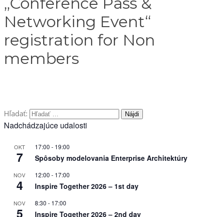
„Conference Pass &
Networking Event“
registration for Non
members
Hľadať:
Nadchádzajúce udalosti
17:00
-
19:00
OKT
7
Spôsoby modelovania Enterprise Architektúry
12:00
-
17:00
NOV
4
Inspire Together 2026 – 1st day
8:30
-
17:00
NOV
5
Inspire Together 2026 – 2nd day