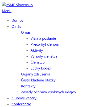
Preskočiť
na
Menu
obsah
Domov
O nás
O nás
Vízia a poslanie
Prečo byť členom
Aktivity
Výhody členstva
Členstvo
Etický kódex
Orgány združenia
Často kladené otázky
Kontakty
Zásady ochrany osobných údajov
Klubové večery
Konferencie