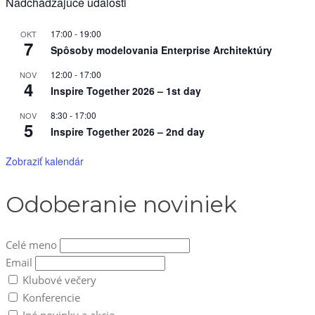
Nadchádzajúce udalosti
17:00
-
19:00
OKT
7
Spôsoby modelovania Enterprise Architektúry
12:00
-
17:00
NOV
4
Inspire Together 2026 – 1st day
8:30
-
17:00
NOV
5
Inspire Together 2026 – 2nd day
Zobraziť kalendár
Odoberanie noviniek
Celé meno
Email
Klubové večery
Konferencie